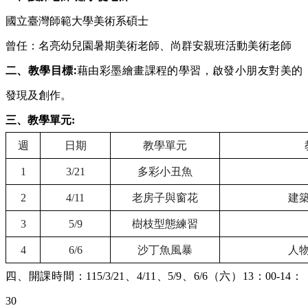
國立臺灣師範大學美術系碩士
曾任：名亮幼兒園暑期美術老師、尚群安親班活動美術老師
:
二、教學目標
藉由彩墨繪畫課程的學習，啟發小朋友對美的
發現及創作。
三、教學單元
:
週
日期
教學單元
1
3/21
多彩小丑魚
2
4/11
老房子與窗花
建
3
5/9
樹枝型態練習
4
6/6
沙丁魚風暴
人
四、開課時間：
115/3/21
、
4/11
、
5/9
、
6/6
（六）
13
：
00-14
：
30