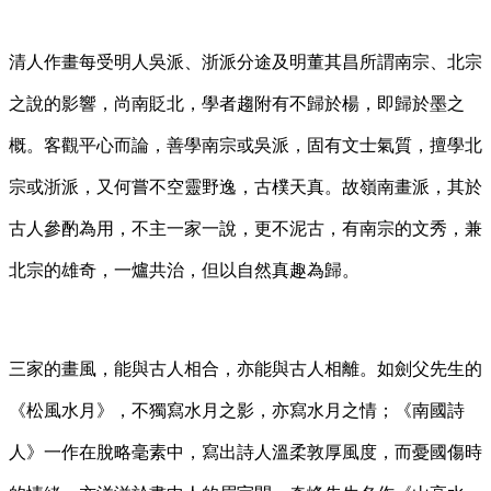
清人作畫每受明人吳派、浙派分途及明董其昌所謂南宗、北宗
之說的影響，尚南貶北，學者趨附有不歸於楊，即歸於墨之
概。客觀平心而論，善學南宗或吳派，固有文士氣質，擅學北
宗或浙派，又何嘗不空靈野逸，古樸天真。故嶺南畫派，其於
古人參酌為用，不主一家一說，更不泥古，有南宗的文秀，兼
北宗的雄奇，一爐共治，但以自然真趣為歸。
三家的畫風，能與古人相合，亦能與古人相離。如劍父先生的
《松風水月》，不獨寫水月之影，亦寫水月之情；《南國詩
人》一作在脫略毫素中，寫出詩人溫柔敦厚風度，而憂國傷時