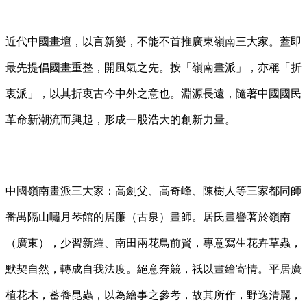
近代中國畫壇，以言新變，不能不首推廣東嶺南三大家。蓋即
最先提倡國畫重整，開風氣之先。按「嶺南畫派」，亦稱「折
衷派」，以其折衷古今中外之意也。淵源長遠，隨著中國國民
革命新潮流而興起，形成一股浩大的創新力量。
中國嶺南畫派三大家：高劍父、高奇峰、陳樹人等三家都同師
番禺隔山嘯月琴館的居廉（古泉）畫師。居氏畫譽著於嶺南
（廣東），少習新羅、南田兩花鳥前賢，專意寫生花卉草蟲，
默契自然，轉成自我法度。絕意奔競，祇以畫繪寄情。平居廣
植花木，蓄養昆蟲，以為繪事之參考，故其所作，野逸清麗，