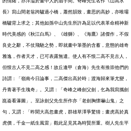
的情緒，亦洋溢於畫中人的眉宇間。奇峰先生名作《山高水
長》寫山間老翁跨驢過小橋，蕭然韻致，畫思的高妙，亦唯壩
橋驢背上求之；其他如孫中山先生所許為足以代表革命精神新
時代美感的《秋江白馬》、《雄獅》、《海鷹》諸傑作，不假
良史之辭，不仗飛馳之勢，即就畫中筆墨的含蓄，意態的雄奇
雅逸，作者天才，已可表露無遺。使人有不恨二高不見古人，
但恨古人不見二高之感！故丘逢甲（倉海）先生有推崇他們的
詩謂：「嶺南今日論事，二高傑出高於時；渡海歸來筆尤變，
丹青著手生瑰奇」。又謂：「奇峰之峰劍父劍，乞為我寫攜劍
崑崙看瀑圖」。至詠劍父先生所作亦「老劍胸懷嚇山鬼」之
句，又謂：「昨聞大高忽畫虎，群雄草澤爭驚猜；畫虎高於真
虎價，千金一紙生風雷」觀此足見其為時賢所重。樹人先生平