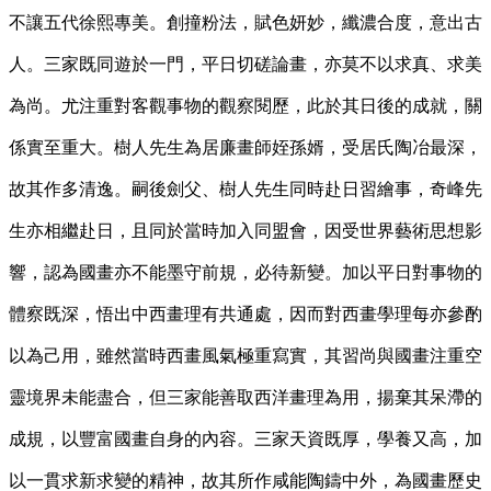
不讓五代徐熙專美。創撞粉法，賦色妍妙，纖濃合度，意出古
人。三家既同遊於一門，平日切磋論畫，亦莫不以求真、求美
為尚。尤注重對客觀事物的觀察閱歷，此於其日後的成就，關
係實至重大。樹人先生為居廉畫師姪孫婿，受居氏陶冶最深，
故其作多清逸。嗣後劍父、樹人先生同時赴日習繪事，奇峰先
生亦相繼赴日，且同於當時加入同盟會，因受世界藝術思想影
響，認為國畫亦不能墨守前規，必待新變。加以平日對事物的
體察既深，悟出中西畫理有共通處，因而對西畫學理每亦參酌
以為己用，雖然當時西畫風氣極重寫實，其習尚與國畫注重空
靈境界未能盡合，但三家能善取西洋畫理為用，揚棄其呆滯的
成規，以豐富國畫自身的內容。三家天資既厚，學養又高，加
以一貫求新求變的精神，故其所作咸能陶鑄中外，為國畫歷史