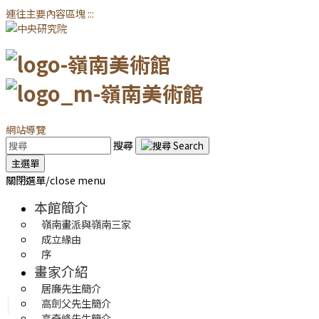
連往主要內容區塊
:::
網站導覽
搜尋
主選單
關閉選單/close menu
本館簡介
嶺南畫派與嶺南三家
成立緣由
序
畫家介紹
居廉先生簡介
高劍父先生簡介
高奇峰先生簡介