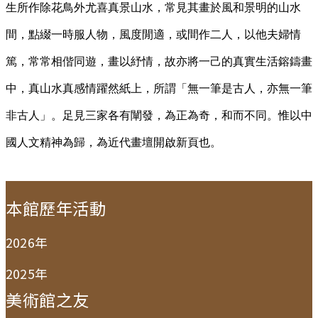
生所作除花鳥外尤喜真景山水，常見其畫於風和景明的山水
間，點綴一時服人物，風度閒適，或間作二人，以他夫婦情
篤，常常相偕同遊，畫以紓情，故亦將一己的真實生活鎔鑄畫
中，真山水真感情躍然紙上，所謂「無一筆是古人，亦無一筆
非古人」。足見三家各有闡發，為正為奇，和而不同。惟以中
國人文精神為歸，為近代畫壇開啟新頁也。
:::
本館歷年活動
2026年
2025年
美術館之友