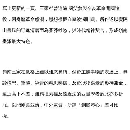
寫上更新的一頁。三家都曾追隨 國父參與辛亥革命開國諸
役，因身歷革命怒潮，思想襟懷亦屬波瀾壯闊。所作遂以變隔
山畫風的野逸清麗而為蒼莽雄恣，與時代精神契合，形成嶺南
畫派最大特色。
嶺南三家在風格上雖以雄恣見稱，然於主題事物的表達上，無
論構想、筆墨、經營的精思熟慮，及於狀物寫景的形神兼全，
遠近高下不差，雖精擅素描及遠近法的西畫學者於此亦多折
服。以能剛柔並濟，中外兼資，所謂「劍膽琴心」差可比
擬。