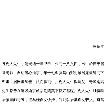
歐豪年
陳樹人先生，清光緒十年甲申，公元一八八四，出生於廣東省
番禺縣。自幼潛心繪事，年十七即就隔山鄉先輩居廉畫師門下
習畫，居氏畫師善古法而倡寫生。樹人先生與劍父、奇峰兩高
先生都曾在這段繪事啟蒙期間奠下良好基礎。樹人先生且特獲
居廉畫師青睞，選為姪孫女快婿，許配以居巢孫女若文。時當