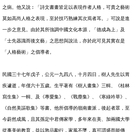
之病。他又說︰「詩文書畫皆足以表現作者人格，可貴之藝術
莫如高尚人格之表現，至於技巧熟練其次焉者耳。」可說是進
一步之意見。由於其所強調中國文化本源，「德成為上」及
「士先器識而後文藝」之思想與說法，亦於此可見其實在是
「人格藝術」之倡導者。
民國三十七年戊子，公元一九四八，十月四日，樹人先生以胃
疾遽逝，年僅六十五歲。生平著有《樹人畫集》三輯、《桂林
寫生集》一輯、及《專愛集》、《戰塵集》、《寒綠吟草》、
《自然美謳歌集》等書。他所倡導的嶺南畫派，後起者眾，至
今蔚然成風，且其孫定中君傳家學，多年來在美、加兩國大學
從事美術教育，益以敦品勵行，家風不墜，真可謂盛而能傳