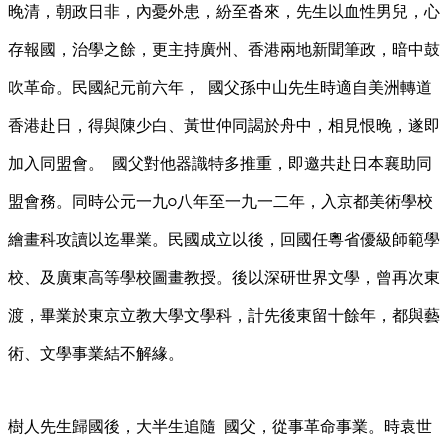
晚清，朝政日非，內憂外患，紛至沓來，先生以血性男兒，心
存報國，治學之餘，更主持廣州、香港兩地新聞筆政，暗中鼓
吹革命。民國紀元前六年，
國父孫中山先生時適自美洲轉道
香港赴日，得與陳少白、黃世仲同謁於舟中，相見恨晚，遂即
加入同盟會。
國父對他器識特多推重，即邀共赴日本襄助同
盟會務。同時公元一九
八年至一九一二年，入京都美術學校
○
繪畫科攻讀以迄畢業。民國成立以後，回國任粵省優級師範學
校、及廣東高等學校圖畫教授。後以深研世界文學，曾再次東
渡，畢業於東京立教大學文學科，計先後東留十餘年，都與藝
術、文學事業結不解緣。
樹人先生歸國後，大半生追隨
國父，從事革命事業。時袁世