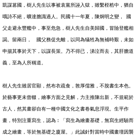
凱謀篡國，樹人先生以事被袁黨所誣入獄，雖繫桎梏中，猶自
哦詩不絕，曠達膽識過人。民國十一年夏，陳炯明之變，
國
父走避永豐艦中，事至危急，樹人先生自美歸國，冒險登艦相
謁。留兩日， 國父務促先離，以同為犠牲為無補時艱，未如
申揚其事於天下，以謀長策。乃不得已，涕泣而去，其肝膽道
義，至為人所稱道。
樹人先生雖居官顯，然布衣疏食，敦厚儒雅，不脫書生本色。
於藝事更未曾輟，繪事方面之見解，力主推陳出新，不規範於
古人，然其畫卻自有一種中國文化之書卷氣息浮現。生平作
畫，特別注重寫生，認為︰「寫生為繪畫基礎，無寫生經驗而
成之繪畫，等於無基礎之廈屋。」此誠針對當時中國畫壇因襲