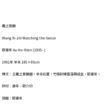
羲之賞鵝
Wang Xi-zhi Watching the Geeze
歐豪年 Au Ho-Nien (1935- )
1991年 辛未 185×
93cm
釋文：王羲之賞鵝圖。辛未初夏，竹移軒晴窗漫興成此，歐豪年。
鈐印︰豪年、歐介印
捐贈︰歐豪年