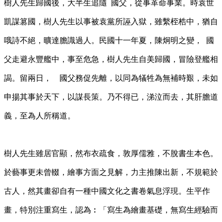
樹人先生歸國後，大半生追隨
國父，從事革命事業。時袁世
凱謀篡國，樹人先生以事被袁黨所誣入獄，雖繫桎梏中，猶自
哦詩不絕，曠達膽識過人。民國十一年夏，陳炯明之變，
國
父走避永豐艦中，事至危急，樹人先生自美歸國，冒險登艦相
謁。留兩日， 國父務促先離，以同為犠牲為無補時艱，未如
申揚其事於天下，以謀長策。乃不得已，涕泣而去，其肝膽道
義，至為人所稱道。
樹人先生雖居官顯，然布衣疏食，敦厚儒雅，不脫書生本色。
於藝事更未曾輟，繪事方面之見解，力主推陳出新，不規範於
古人，然其畫卻自有一種中國文化之書卷氣息浮現。生平作
畫，特別注重寫生，認為︰「寫生為繪畫基礎，無寫生經驗而