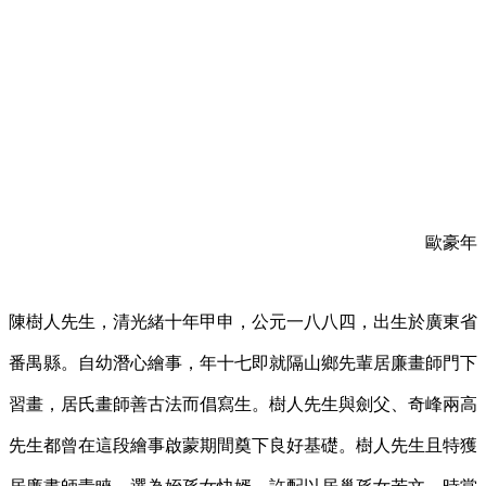
歐豪年
陳樹人先生，清光緒十年甲申，公元一八八四，出生於廣東省
番禺縣。自幼潛心繪事，年十七即就隔山鄉先輩居廉畫師門下
習畫，居氏畫師善古法而倡寫生。樹人先生與劍父、奇峰兩高
先生都曾在這段繪事啟蒙期間奠下良好基礎。樹人先生且特獲