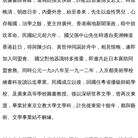
居廉畫師青睞，選為姪孫女快婿，許配以居巢孫女若文。時當
晚清，朝政日非，內憂外患，紛至沓來，先生以血性男兒，心
存報國，治學之餘，更主持廣州、香港兩地新聞筆政，暗中鼓
吹革命。民國紀元前六年，
國父孫中山先生時適自美洲轉道
香港赴日，得與陳少白、黃世仲同謁於舟中，相見恨晚，遂即
加入同盟會。
國父對他器識特多推重，即邀共赴日本襄助同
盟會務。同時公元一九
八年至一九一二年，入京都美術學校
○
繪畫科攻讀以迄畢業。民國成立以後，回國任粵省優級師範學
校、及廣東高等學校圖畫教授。後以深研世界文學，曾再次東
渡，畢業於東京立教大學文學科，計先後東留十餘年，都與藝
術、文學事業結不解緣。