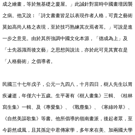
成之繪畫，等於無基礎之廈屋。」此誠針對當時中國畫壇因襲
之病。他又說︰「詩文書畫皆足以表現作者人格，可貴之藝術
莫如高尚人格之表現，至於技巧熟練其次焉者耳。」可說是進
一步之意見。由於其所強調中國文化本源，「德成為上」及
「士先器識而後文藝」之思想與說法，亦於此可見其實在是
「人格藝術」之倡導者。
民國三十七年戊子，公元一九四八，十月四日，樹人先生以胃
疾遽逝，年僅六十五歲。生平著有《樹人畫集》三輯、《桂林
寫生集》一輯、及《專愛集》、《戰塵集》、《寒綠吟草》、
《自然美謳歌集》等書。他所倡導的嶺南畫派，後起者眾，至
今蔚然成風，且其孫定中君傳家學，多年來在美、加兩國大學