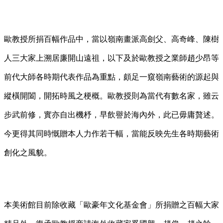
歐教授所捐百幅作品中，當以嶺南畫派高劍父、高奇峰、陳樹
人三大家上溯居廉開山遠祖，以下及於歐教授之業師趙少昂等
前代大師各時期代表作品為重點，頗足一窺嶺南藝術的源起與
縱橫開闔，開拓時風之梗概。歐教授則為當代有數名家，雖云
步武前修，實亦自出機杼，早飲譽於海內外，此已毋庸贅述。
今更得其同時慨贈本人力作若干幅，當能反映先生各時期藝術
創化之風貌。
本美術館目前除收藏「歐豪年文化基金會」所捐贈之百幅大家