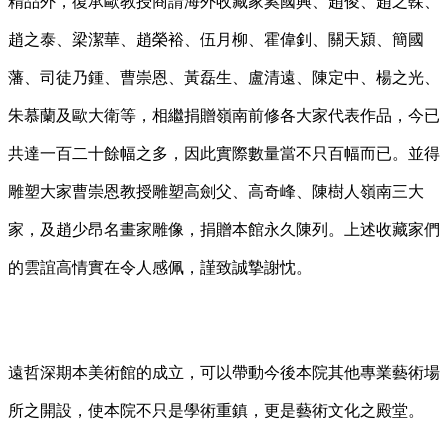
精品外，復承歐教授商請海外收藏家奚國興、趙俊、趙之榦、
趙之泰、梁潔華、趙榮裕、伍月柳、霍偉釗、關天潁、簡國
藩、司徒乃鍾、曹崇恩、黃磊生、盧清遠、陳定中、楊之光、
朱慕蘭及歐大衛等，相繼捐贈嶺南前修各大家代表作品，今已
共達一百二十餘幅之多，因此實際數量當不只百幅而已。並得
雕塑大家曹崇恩教授雕塑高劍父、高奇峰、陳樹人嶺南三大
家，及趙少昂名畫家雕像，捐贈本館永久陳列。上述收藏家們
的雲誼高情實在令人感佩，謹致誠摯謝忱。
遠哲深期本美術館的成立，可以帶動今後本院其他專業藝術場
所之開設，使本院不只是學術重鎮，更是藝術文化之殿堂。