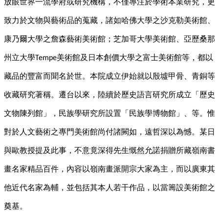
放眼世界一流學府或研究機構，不僅專注於學術本業研究，更
致力於文物與藝術品的蒐藏，諸如哈佛大學之沙克勒美術館、
康乃爾大學之詹森藝術美術館；芝加哥大學美術館、亞歷桑那
州立大學
美術館及日本創價大學之富士美術館等，都以
Tempe
藏品的豐富而聞名於世。本院成立伊始就以殷墟甲骨、青銅等
收藏研究著稱。遷台以來，陸續於歷史語言研究所成立「歷史
文物陳列館」，民族學研究所設置「民族學博物館」、等。惟
對於人文藝術之專門美術館尚付諸闕如，遠哲深以為憾。某日
與歐教授提及此事，不意竟深得先生慨然允諾捐贈所藏嶺南書
畫名家精品百件，內容以嶺南畫派開宗大家為主，而以廣東其
他近代名家為輔，並包括其本人若干作品，以當籌設美術館之
奠基。